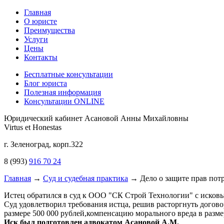
Главная
О юристе
Преимущества
Услуги
Цены
Контакты
Бесплатные консультации
Блог юриста
Полезная информация
Консультации ONLINE
Юридический кабинет Асановой Анны Михайловны
Virtus
et
Honestas
г. Зеленоград, корп.322
8 (993)
916 70 24
Главная
→
Суд и судебная практика
→
Дело о защите прав пот
Истец обратился в суд к ООО "СК Строй Технологии" с исковы
Суд удовлетворил требования истца, решив расторгнуть догово
размере 500 000 рублей,компенсацию морального вреда в размере
Иск был подготовлен адвокатом Асановой А.М.